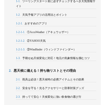
1-1.
ツーリングスタート前に必ずチェックするべき天気情報サ
イト
1-2.
天気予報アプリの活用法とポイント
1-2-1.
おすすめのアプリ
1-2-1-1.
①AccuWeather（アキュウェザー）
1-2-1-2.
②YAHOO天気
1-2-1-3.
③Windfinder（ウィンドファインダー）
1-3.
予期せぬ天候変化に対応！地元の気象情報を掴むコツ
2.
悪天候に備える！持ち物リストとその理由
2-1.
雨具は必須！悪天候時の必携アイテムとその効果
2-2.
安全を守る！光るアクセサリーと防寒対策グッズ
2-3.
持ってて安心！天候変化に強い飲食物の選び方