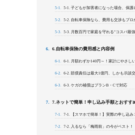
5-1.
5-1. 子どもが加害者になった場合、保
5-2.
5-2. 自転車保険なら、費用も交渉もプ
5-3.
5-3. 月数百円で家庭を守れる“コスパ最
6.
6.自転車保険の費用感と内容例
6-1.
6-1. 月額わずか140円～！家計にやさ
6-2.
6-2. 賠償責任は最大1億円、しかも示談
6-3.
6-3. ケガの補償はプランB・Cで対応
7.
7.ネットで簡単！申し込み手順とおすす
7-1.
7-1. 【スマホで簡単！】実際の申し込
7-2.
7-2. 入るなら「梅雨前」の今がベスト！