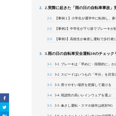
2.
2.実際に起きた「雨の日の自転車事故」
2-1.
【事例１】小学生が通学中に転倒し、鼻
2-2.
【事例2】中学生が下り坂でブレーキが
2-3.
【事例3】高校生が傘差し運転で歩行者
3.
3.雨の日の自転車安全運転10のチェック
3-1.
3-1. ブレーキは「早めに・段階的に」か
3-2.
3-2. スピードはいつもの「半分」を目安
3-3.
3-3. 滑りやすい場所を把握して避ける
3-4.
3-4. 視認性の高いレインウェアを選ぶ
3-5.
3-5. 傘さし運転・スマホ操作は絶対NG
3-6.
3-6. ヘルメット＋レインカバーで頭部も