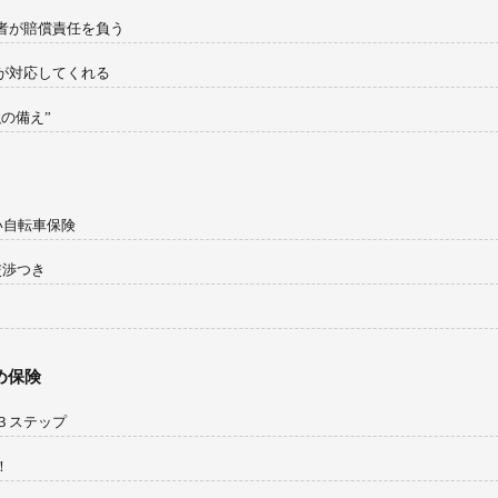
護者が賠償責任を負う
ロが対応してくれる
強の備え”
しい自転車保険
交渉つき
め保険
み３ステップ
！