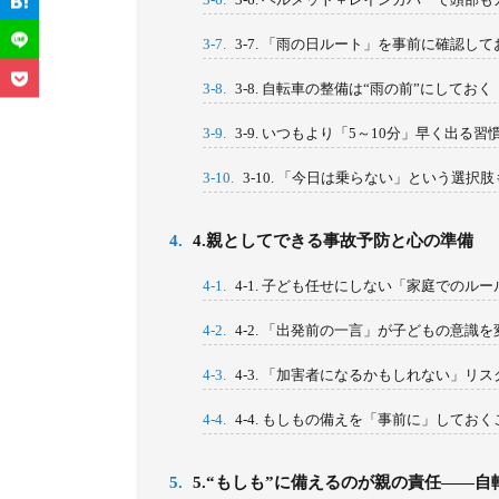
3-7.
3-7. 「雨の日ルート」を事前に確認して
3-8.
3-8. 自転車の整備は“雨の前”にしておく
3-9.
3-9. いつもより「5～10分」早く出る習
3-10.
3-10. 「今日は乗らない」という選択
4.
4.親としてできる事故予防と心の準備
4-1.
4-1. 子ども任せにしない「家庭でのル
4-2.
4-2. 「出発前の一言」が子どもの意識を
4-3.
4-3. 「加害者になるかもしれない」リ
4-4.
4-4. もしもの備えを「事前に」してお
5.
5.“もしも”に備えるのが親の責任——